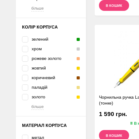
В КОШИК
більше
КОЛІР КОРПУСА
зелений
хром
рожеве золото
жовтий
коричневий
паладій
золото
Чорнильна ручка La
(тонке)
більше
1 590 грн.
В 
МАТЕРІАЛ КОРПУСА
В КОШИК
метал