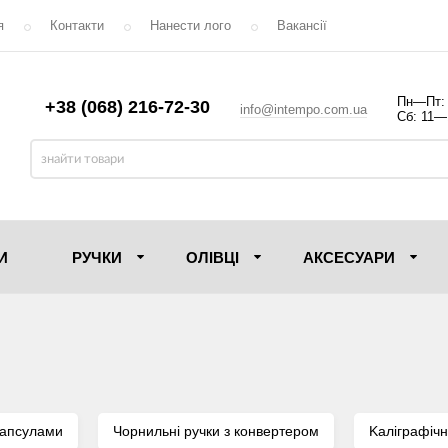
я
Контакти
Нанести лого
Вакансії
Пн—Пт:
+38 (068) 216-72-30
info@intempo.com.ua
Сб: 11—
И
РУЧКИ
ОЛIВЦI
АКСЕСУАРИ
капсулами
Чорнильні ручки з конвертером
Kаліграфічн