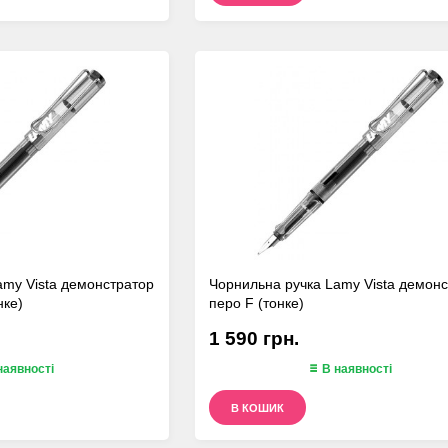
amy Vista демонстратор
Чорнильна ручка Lamy Vista демон
нке)
перо F (тонке)
1 590 грн.
наявності
В наявності
В КОШИК