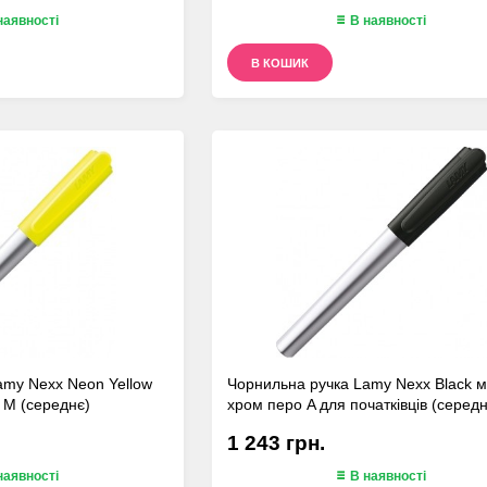
наявності
В наявності
В КОШИК
amy Nexx Neon Yellow
Чорнильна ручка Lamy Nexx Black 
 M (середнє)
хром перо A для початківців (середн
1 243 грн.
наявності
В наявності