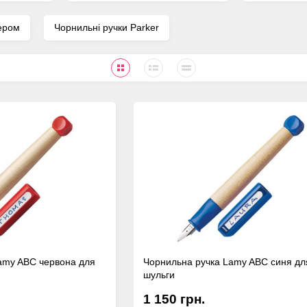
пером
Чорнильні ручки Parker
amy ABC червона для
Чорнильна ручка Lamy ABC синя дл
шульги
1 150 грн.