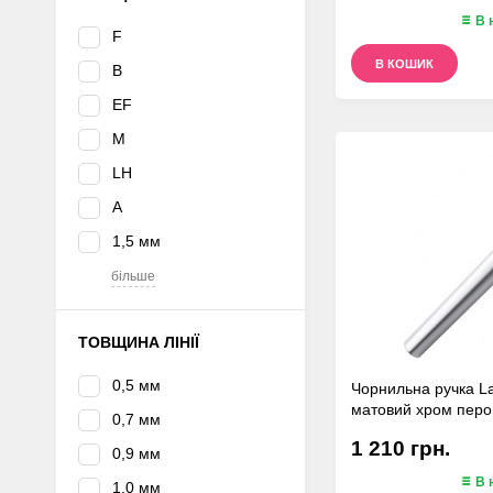
В 
F
В КОШИК
B
EF
M
LH
A
1,5 мм
більше
ТОВЩИНА ЛІНІЇ
0,5 мм
Чорнильна ручка L
матовий хром перо
0,7 мм
1 210 грн.
0,9 мм
В 
1,0 мм