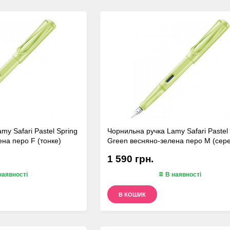
my Safari Pastel Spring
Чорнильна ручка Lamy Safari Pastel
на перо F (тонке)
Green весняно-зелена перо M (сер
1 590 грн.
наявності
В наявності
В КОШИК