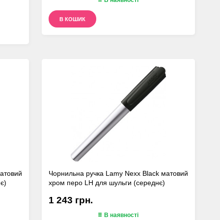
В КОШИК
матовий
Чорнильна ручка Lamy Nexx Black матовий
є)
хром перо LH для шульги (середнє)
1 243 грн.
В наявності