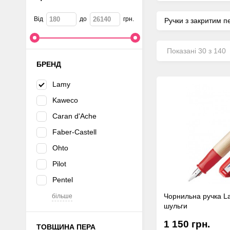
Від
до
грн.
Ручки з закритим 
Показанi 30 з 140
БРЕНД
Lamy
Kaweco
Caran d'Ache
Faber-Castell
Ohto
Pilot
Pentel
Чорнильна ручка L
більше
шульги
1 150 грн.
ТОВЩИНА ПЕРА