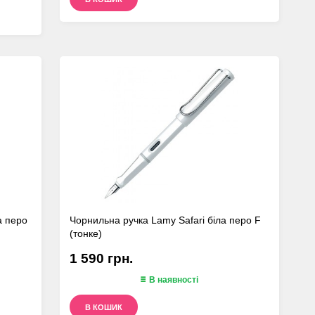
а перо
Чорнильна ручка Lamy Safari біла перо F
(тонке)
1 590 грн.
В наявності
В КОШИК