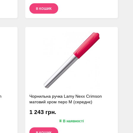
В КОШИК
n
Чорнильна ручка Lamy Nexx Crimson
матовий хром перо M (середнє)
1 243 грн.
В наявності
В КОШИК