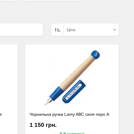
Цiна
я
Чорнильна ручка Lamy ABC синя перо A
1 150 грн.
В наявності