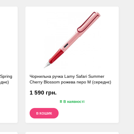
 Spring
Чорнильна ручка Lamy Safari Summer
еднє)
Cherry Blossom рожева перо M (середнє)
1 590 грн.
В наявності
В КОШИК