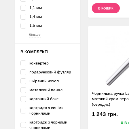
1,1 мм
В КОШИК
1,4 мм
1,5 мм
більше
В КОМПЛЕКТІ
конвертер
подарунковий футляр
шкіряний чохол
металевий пенал
Чорнильна ручка L
матовий хром перо 
картонний бокс
(середнє)
картридж з синіми
чорнилами
1 243 грн.
картридж з чорними
В 
чорнилами