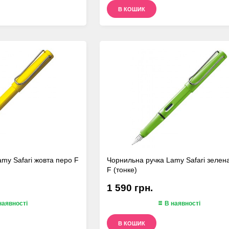
В КОШИК
my Safari жовта перо F
Чорнильна ручка Lamy Safari зелен
F (тонке)
1 590 грн.
наявності
В наявності
В КОШИК