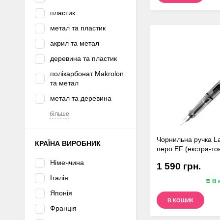
пластик
метал та пластик
акрил та метал
деревина та пластик
полікарбонат Makrolon
та метал
метал та деревина
більше
Чорнильна ручка L
КРАЇНА ВИРОБНИК
перо EF (екстра-то
Німеччина
1 590 грн.
Італія
В 
Японія
В КОШИК
Франція