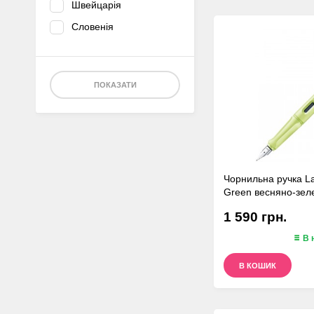
Швейцарія
Словенія
ПОКАЗАТИ
Чорнильна ручка La
Green весняно-зеле
1 590 грн.
В 
В КОШИК