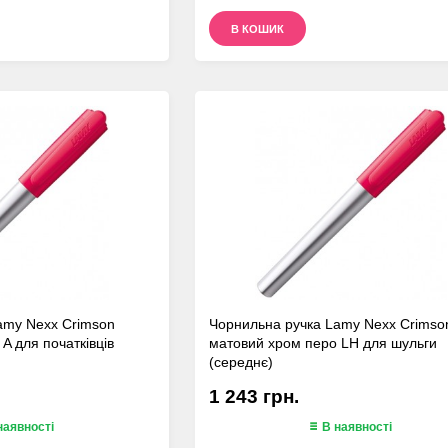
В КОШИК
amy Nexx Crimson
Чорнильна ручка Lamy Nexx Crimso
A для початківців
матовий хром перо LH для шульги
(середнє)
1 243 грн.
наявності
В наявності