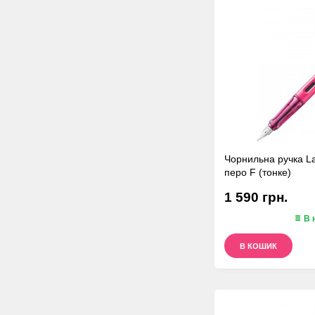
Чорнильна ручка La
перо F (тонке)
1 590 грн.
В 
В КОШИК