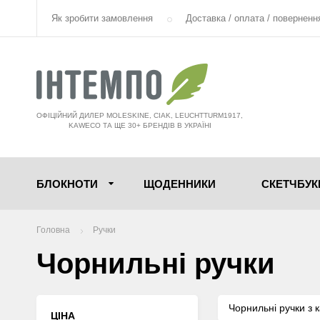
Як зробити замовлення
Доставка / оплата / поверненн
ОФІЦІЙНИЙ ДИЛЕР MOLESKINE, CIAK, LEUCHTTURM1917,
KAWECO ТА ЩЕ 30+ БРЕНДІВ В УКРАЇНІ
БЛОКНОТИ
ЩОДЕННИКИ
СКЕТЧБУК
Головна
Ручки
Чорнильні ручки
Чорнильні ручки з 
ЦІНА