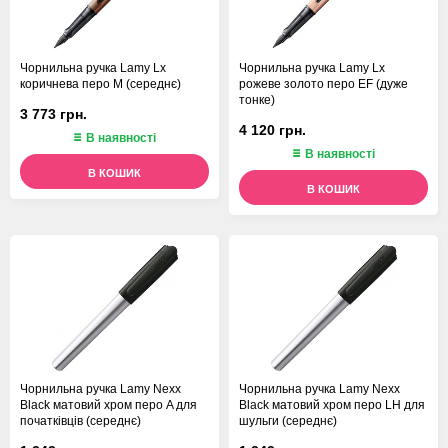
Чорнильна ручка Lamy Lx
Чорнильна ручка Lamy Lx
коричнева перо M (середнє)
рожеве золото перо EF (дуже
тонке)
3 773 грн.
4 120 грн.
В наявності
В наявності
В КОШИК
В КОШИК
Чорнильна ручка Lamy Nexx
Чорнильна ручка Lamy Nexx
Black матовий хром перо A для
Black матовий хром перо LH для
початківців (середнє)
шульги (середнє)