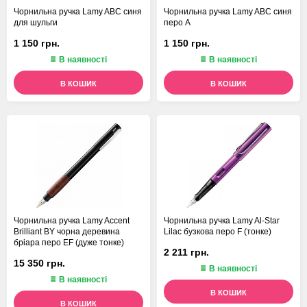
Чорнильна ручка Lamy ABC синя
Чорнильна ручка Lamy ABC синя
для шульги
перо A
1 150 грн.
1 150 грн.
В наявності
В наявності
В КОШИК
В КОШИК
Чорнильна ручка Lamy Accent
Чорнильна ручка Lamy Al-Star
Brilliant BY чорна деревина
Lilac бузкова перо F (тонке)
бріара перо EF (дуже тонке)
2 211 грн.
15 350 грн.
В наявності
В наявності
В КОШИК
В КОШИК