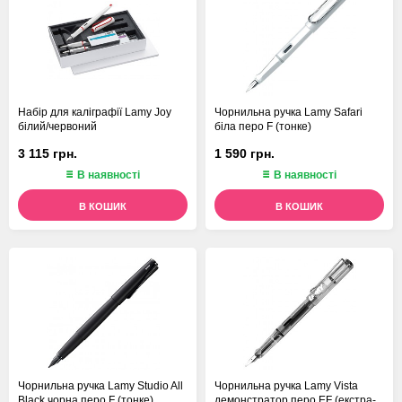
Набір для каліграфії Lamy Joy
Чорнильна ручка Lamy Safari
білий/червоний
біла перо F (тонке)
3 115 грн.
1 590 грн.
В наявності
В наявності
В КОШИК
В КОШИК
Чорнильна ручка Lamy Studio All
Чорнильна ручка Lamy Vista
Black чорна перо F (тонке)
демонстратор перо EF (екстра-