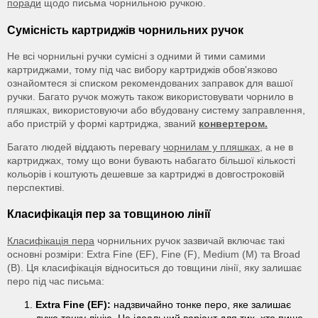
поради
щодо письма чорнильною ручкою.
Сумісність картриджів чорнильних ручок
Не всі чорнильні ручки сумісні з одними й тими самими
картриджами, тому під час вибору картриджів обов'язково
ознайомтеся зі списком рекомендованих заправок для вашої
ручки. Багато ручок можуть також використовувати чорнило в
пляшках, використовуючи або вбудовану систему заправлення,
або пристрій у формі картриджа, званий
конвертером.
Багато людей віддають перевагу
чорнилам у пляшках
, а не в
картриджах, тому що вони бувають набагато більшої кількості
кольорів і коштують дешевше за картриджі в довгостроковій
перспективі.
Класифікація пер за товщиною лінії
Класифікація пера
чорнильних ручок зазвичай включає такі
основні розміри: Extra Fine (EF), Fine (F), Medium (M) та Broad
(B). Ця класифікація відноситься до товщини лінії, яку залишає
перо під час письма:
Extra Fine (EF):
надзвичайно тонке перо, яке залишає
дуже тонку лінію. Це ідеальний варіант для тих, хто пише