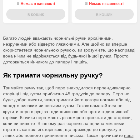
Немає в наявності
Немає в наявності
В КОШИК
В КОШИК
Багато людей вважають чорнильні ручки архаїчними,
незручними або відверто лякаючими. Але щойно ви вперше
скористаєтеся чорнильною ручкою, ви зрозумієте, що насправді
вона нічим не відрізняється від будь-якої іншої ручки. Просто
доторкніться кінчиком до паперу і пишіть.
Як тримати чорнильну ручку?
Тримайте ручку так, щоб перо знаходилося перпендикулярно
сторінці і під кутом приблизно 45 градусів до паперу. Перо не
буде добре писати, якщо тримати його догори ногами або під
занадто високим чи низьким кутом. Також намагайтеся не
крутити перо в руці за годинниковою або проти годинникової
стрілки. Кінчики пера мають рівномірно прилягати до сторінки,
коли ви пишете. В іншому разі чорнильна щілина між ними
втратять контакт зі сторінкою, що призведе до пропуску в
лініях або повного припинення письма. Також прочитайте
наші