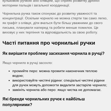
кульковою ручкою або олівцем, що сприяє розвитку дрібної
моторики пальців і загальної координації.
Чорнильна ручка також спонукає до розвитку уважності та
концентрації. Оскільки чорнило не можна стерти так само легко,
як графіт з олівця, діти вчаться бути більш уважними до свого
письма, планувати наперед та робити менше помилок. Це
виховує у них терпіння та відповідальність за свою роботу.
Часті питання про чорнильні ручки
Як вирішити проблему засихання чорнила в ручці?
Якщо чорнило в ручці засохло:
промийте перо: можна промити наконечник теплою
водою;
використовуйте чистячі рідини: спеціальні чистячі рідини
для ручок можуть допомогти видалити застаріле чорнило;
замініть чорнила або перо: якщо чистка не допомагає.
Які бренди чорнильних ручок є найбільш
популярними?