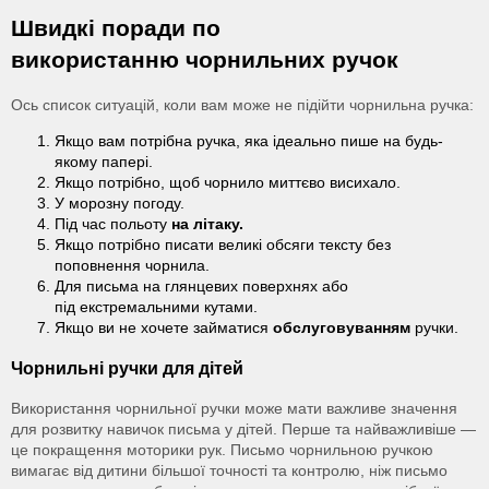
Швидкі поради по
використанню чорнильних ручок
Ось список ситуацій, коли вам може не підійти чорнильна ручка:
Якщо вам потрібна ручка, яка ідеально пише на будь-
якому папері.
Якщо потрібно, щоб чорнило миттєво висихало.
У морозну погоду.
Під час польоту
на літаку.
Якщо потрібно писати великі обсяги тексту без
поповнення чорнила.
Для письма на глянцевих поверхнях або
під екстремальними кутами.
Якщо ви не хочете займатися
обслуговуванням
ручки.
Чорнильні ручки для дітей
Використання чорнильної ручки може мати важливе значення
для розвитку навичок письма у дітей. Перше та найважливіше —
це покращення моторики рук. Письмо чорнильною ручкою
вимагає від дитини більшої точності та контролю, ніж письмо