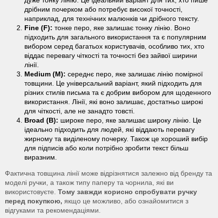
дрібним почерком або потребує високої точності,
наприклад, для технічних малюнків чи дрібного тексту.
Fine (F):
тонке перо, яке залишає тонку лінію. Воно
підходить для загального використання та є популярним
вибором серед багатьох користувачів, особливо тих, хто
віддає перевагу чіткості та точності без зайвої ширини
лінії.
Medium (M):
середнє перо, яке залишає лінію помірної
товщини. Це універсальний варіант, який підходить для
різних стилів письма та є добрим вибором для щоденного
використання. Лінії, які воно залишає, достатньо широкі
для чіткості, але не занадто товсті.
Broad (B):
широке перо, яке залишає широку лінію. Це
ідеально підходить для людей, які віддають перевагу
жирному та виділеному почерку. Також це хороший вибір
для підписів або коли потрібно зробити текст більш
виразним.
Фактична товщина лінії може відрізнятися залежно від бренду та
моделі ручки, а також типу паперу та чорнила, які ви
використовуєте.
Тому завжди корисно спробувати ручку
перед покупкою,
якщо це можливо, або ознайомитися з
відгуками та рекомендаціями.