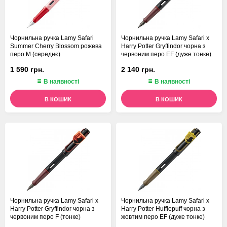
Чорнильна ручка Lamy Safari
Чорнильна ручка Lamy Safari x
Summer Cherry Blossom рожева
Harry Potter Gryffindor чорна з
перо M (середнє)
червоним перо EF (дуже тонке)
1 590 грн.
2 140 грн.
В наявності
В наявності
В КОШИК
В КОШИК
Чорнильна ручка Lamy Safari x
Чорнильна ручка Lamy Safari x
Harry Potter Gryffindor чорна з
Harry Potter Hufflepuff чорна з
червоним перо F (тонке)
жовтим перо EF (дуже тонке)