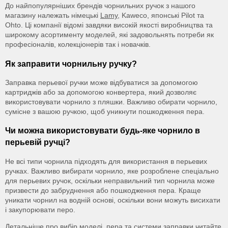
До найпопулярніших брендів чорнильних ручок з нашого
магазину належать німецькі
Lamy
, Kaweco, японські Pilot та
Ohto. Ці компанії відомі завдяки високій якості виробництва та
широкому асортименту моделей, які задовольнять потреби як
професіоналів, колекціонерів так і новачків.
Як заправити чорнильну ручку?
Заправка перьевої ручки може відбуватися за допомогою
картриджів або за допомогою конвертера, який дозволяє
використовувати чорнило з пляшки. Важливо обирати чорнило,
сумісне з вашою ручкою, щоб уникнути пошкодження пера.
Чи можна використовувати будь-яке чорнило в
перьевій ручці?
Не всі типи чорнила підходять для використання в перьевих
ручках. Важливо вибирати чорнило, яке розроблене спеціально
для перьевих ручок, оскільки неправильний тип чорнила може
призвести до забруднення або пошкодження пера. Краще
уникати чорнил на водній основі, оскільки вони можуть висихати
і закупорювати перо.
Детальніше про вибір моделі, пера та системи заправки читайте