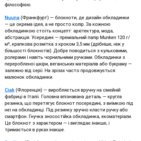
філософією.
Nuuna
(Франкфурт) — блокноти, де дизайн обкладинки
— це окрема ідея, а не просто колір. За кожною
обкладинкою стоїть концепт: архітектура, мода,
абстракція. Усередині — преміальний папір Munken 120 г/
м², крапкова розмітка з кроком 3,5 мм (дрібніше, ніж у
більшості блокнотів). Добре поводиться з кульковими,
ролерами і навіть чорнильними ручками. Обкладинки з
переробленої шкіри, веганських матеріалів або букраму —
залежно від серії. На зрізах часто продовжується
малюнок обкладинки.
Ciak
(Флоренція) — виробляється вручну на сімейній
фабриці в Італії. Головна впізнавана деталь — кругла
резинка, що перетягує блокнот посередині, з виїмкою під
неї на обкладинці. Під резинку зручно класти ручку або
смартфон. Гнучка зносостійка обкладинка, екоматеріали.
Це блокнот з характером — і виглядає інакше, і
тримається в руках інакше.