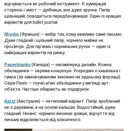
відчувається як робочий інструмент. Є нумерація
сторінок і зміст — дрібниця, але дуже зручна. Папір
щільніший, поводиться передбачуваніше. Один із кращих
варіантів для bullet journal.
Rhodia
(Франція) — вибір тих, кому важливе саме письмо.
Дуже гладкий і щільний папір, чорнило майже не
просвічує. Для пір'яних і чорнильних ручок — один із
найкращих варіантів на ринку.
Paperblanks
(Канада) — насамперед дизайн. Кожна
обкладинка — окрема концепція. Усередині є кишенька і
гумка (за замовчуванням заховані на задньому форзаці).
Серія Flexis — гнучкі м'які обкладинки у вигляді арт-
об'єкта. Частіше обирають як подарунок.
Karst
(Австралія) — нетиповий варіант. Папір зроблений
не з деревини, а на основі кальцію. Водостійкий, дуже
гладкий. Нюанс: чорнило висихає довше, відчуття від
письма відрізняється від класичного.