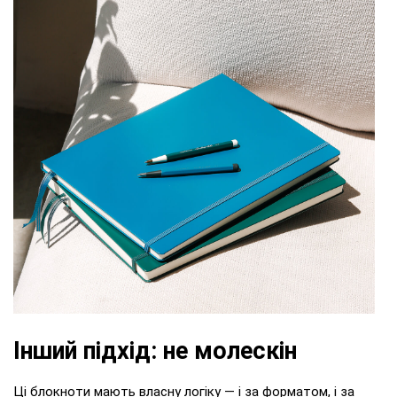
Інший підхід: не молескін
Ці блокноти мають власну логіку — і за форматом, і за