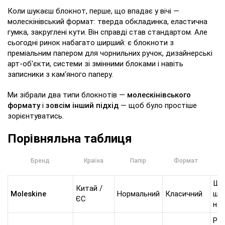
Коли шукаєш блокнот, перше, що впадає у вічі —
молескінівський формат: тверда обкладинка, еластична
гумка, закруглені кути. Він справді став стандартом. Але
сьогодні ринок набагато ширший: є блокноти з
преміальним папером для чорнильних ручок, дизайнерські
арт-об'єкти, системи зі змінними блоками і навіть
записники з кам'яного паперу.
Ми зібрали два типи блокнотів —
молескінівського
формату
і
зовсім інший підхід
— щоб було простіше
зорієнтуватись.
Порівняльна таблиця
Н
Бренд
Країна
Папір
Формат
Що
Китай /
Moleskine
Нормальний
Класичний
шви
ЄС
но
Роб