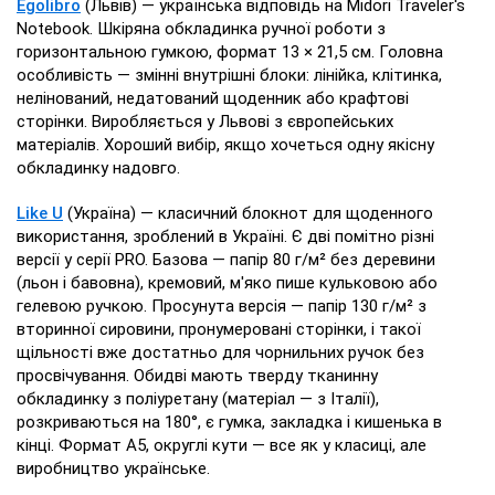
Egolibro
(Львів) — українська відповідь на Midori Traveler's
Notebook. Шкіряна обкладинка ручної роботи з
горизонтальною гумкою, формат 13 × 21,5 см. Головна
особливість — змінні внутрішні блоки: лінійка, клітинка,
нелінований, недатований щоденник або крафтові
сторінки. Виробляється у Львові з європейських
матеріалів. Хороший вибір, якщо хочеться одну якісну
обкладинку надовго.
Like U
(Україна) — класичний блокнот для щоденного
використання, зроблений в Україні. Є дві помітно різні
версії у серії PRO. Базова — папір 80 г/м² без деревини
(льон і бавовна), кремовий, м'яко пише кульковою або
гелевою ручкою. Просунута версія — папір 130 г/м² з
вторинної сировини, пронумеровані сторінки, і такої
щільності вже достатньо для чорнильних ручок без
просвічування. Обидві мають тверду тканинну
обкладинку з поліуретану (матеріал — з Італії),
розкриваються на 180°, є гумка, закладка і кишенька в
кінці. Формат А5, округлі кути — все як у класиці, але
виробництво українське.