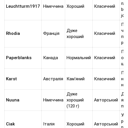
пла
Leuchtturm1917
Німеччина
Хороший
Класичний
bull
jou
Пи
Дуже
чор
Rhodia
Франція
Класичний
хороший
пір'
руч
Под
Paperblanks
Канада
Нормальний
Класичний
ос
що
Под
Karst
Австралія
Кам'яний
Класичний
но
над
Дуже
Ди
Nuuna
Німеччина
хороший
Авторський
які
(120 г)
пи
Уні
рез
Ciak
Італія
Хороший
Авторський
руч