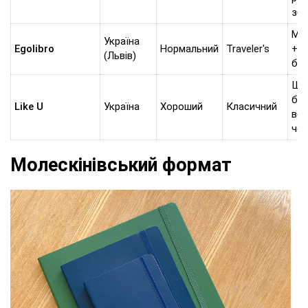
збі
Мін
Україна
Egolibro
Нормальний
Traveler's
+ з
(Львів)
бл
Що
бло
Like U
Україна
Хороший
Класичний
вер
чо
Молескінівський формат