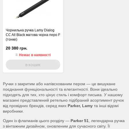
Чорнильна ручка Lamy Dialog
CC All Black матова чорна перо F
(тонке)
20 380 грн.
Немає в наявності
В КОШИК
Ручки з закритим або напівсхованим пером — це вишукане
поєднання функціональності та елегантності. Вони ідеально
підходять для тих, хто цінує стиль і комфорт письма. У нашому
магазині представлений ретельно підібраний асортимент ручок
від провідних брендів, серед яких
Parker, Lamy
та інші відомі
виробники.
Один із флагманів цього розділу —
Parker 51
, легендарна ручка
з вінтажним дизайном, оновленим для сучасного світу. Її