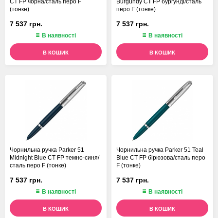
CT FP чорна/сталь перо F
Burgundy CT FP бургунді/сталь
(тонке)
перо F (тонке)
7 537 грн.
7 537 грн.
В наявності
В наявності
В КОШИК
В КОШИК
Чорнильна ручка Parker 51
Чорнильна ручка Parker 51 Teal
Midnight Blue CT FP темно-синя/
Blue CT FP бірюзова/сталь перо
сталь перо F (тонке)
F (тонке)
7 537 грн.
7 537 грн.
В наявності
В наявності
В КОШИК
В КОШИК