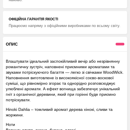
ОФІЦІЙНА ГАРАНТІЯ ЯКОСТІ
Працюємо напряму з офіційними виробниками по всьому світу.
ОПИС
Влаштувати ідеальний заспокійливий вечір або незрівнянну
романтичну зустріч, наповнені приємними ароматами та
звуками потріскуючого багаття — легко зі свічками WoodWick.
Наповнення виготовлене із високоякісної соєво-воскової
суміші, що рівномірно згорає та однорідно розповсюджує
улюблені аромати. А ефект вогнища забезпечує унікальний
гніт з органічної деревини, який при горінні буде приємно
потріскувати.
Hinoki Dahlia – томливий аромат дерева хінокі, сливи та
жоржини.
Ноти