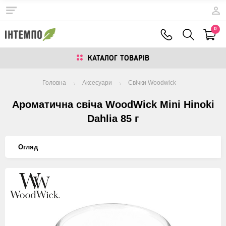
0
КАТАЛОГ ТОВАРIВ
Головна
Аксесуари
Свічки Woodwick
Ароматична свіча WoodWick Mini Hinoki
Dahlia 85 г
Огляд
Изображения
товаров