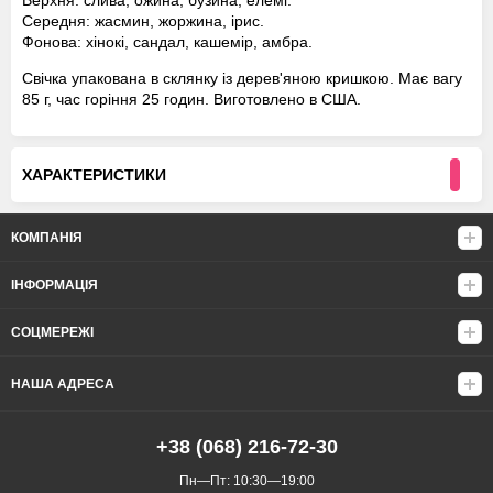
Верхня: слива, ожина, бузина, елемі.
Середня: жасмин, жоржина, ірис.
Фонова: хінокі, сандал, кашемір, амбра.
Свічка упакована в склянку із дерев'яною кришкою. Має вагу
85 г, час горіння 25 годин. Виготовлено в США.
ХАРАКТЕРИСТИКИ
КОМПАНІЯ
ІНФОРМАЦІЯ
СОЦМЕРЕЖІ
НАША АДРЕСА
+38 (068) 216-72-30
Пн—Пт: 10:30—19:00