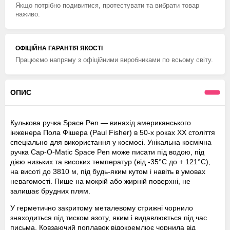
Якщо потрібно подивитися, протестувати та вибрати товар
наживо.
ОФІЦІЙНА ГАРАНТІЯ ЯКОСТІ
Працюємо напряму з офіційними виробниками по всьому світу.
ОПИС
Кулькова ручка Space Pen — винахід американського
інженера Пола Фішера (Paul Fisher) в 50-х роках XX століття
спеціально для використання у космосі. Унікальна космічна
ручка Cap-O-Matic Space Pen може писати під водою, під
дією низьких та високих температур (від -35°С до + 121°С),
на висоті до 3810 м, під будь-яким кутом і навіть в умовах
невагомості. Пише на мокрій або жирній поверхні, не
залишає брудних плям.
У герметично закритому металевому стрижні чорнило
знаходиться під тиском азоту, яким і видавлюється під час
письма. Ковзаючий поплавок відокремлює чорнила від