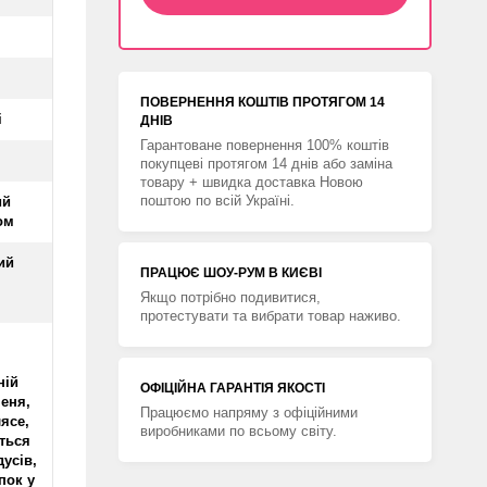
ПОВЕРНЕННЯ КОШТIВ ПРОТЯГОМ 14
і
ДНIВ
Гарантоване повернення 100% коштів
покупцеві протягом 14 днів або заміна
товару + швидка доставка Новою
поштою по всій Україні.
ий
ом
ий
ПРАЦЮЄ ШОУ-РУМ В КИЄВІ
Якщо потрібно подивитися,
протестувати та вибрати товар наживо.
ній
ОФІЦІЙНА ГАРАНТІЯ ЯКОСТІ
шеня,
Працюємо напряму з офіційними
ясе,
виробниками по всьому світу.
ться
дусів,
пок у