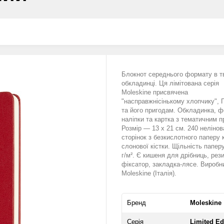
Блокнот середнього формату в т
обкладинці. Ця лімітована серія
Moleskine присвячена
"насправжнісінькому хлопчику", П
та його пригодам. Обкладинка, ф
наліпки та картка з тематичним п
Розмір — 13 x 21 см. 240 неліно
сторінок з безкислотного паперу
слонової кістки. Щільність папер
г/м². Є кишеня для дрібниць, рез
фіксатор, закладка-лясе. Вироб
Moleskine (Італія).
Бренд
Moleskine
Серія
Limited Ed