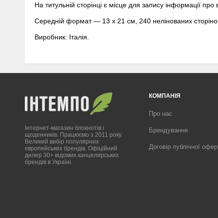
На титульній сторінці є місце для запису інформації про 
Середній формат — 13 x 21 см, 240 нелінованих сторінок 
Виробник: Італія.
КОМПАНІЯ
Про нас
Інтернет-магазин блокнотів і
Брендування
щоденників. Працюємо з 2011 року.
Великий вибір популярних
Договір публічної офер
європейських брендів. Офіційний
дилер 30+ відомих канцелярських
брендів в Україні.