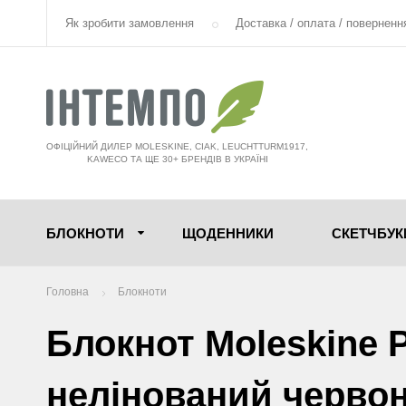
Як зробити замовлення
Доставка / оплата / поверненн
ОФІЦІЙНИЙ ДИЛЕР MOLESKINE, CIAK, LEUCHTTURM1917,
KAWECO ТА ЩЕ 30+ БРЕНДІВ В УКРАЇНІ
БЛОКНОТИ
ЩОДЕННИКИ
СКЕТЧБУК
Головна
Блокноти
Блокнот Moleskine 
нелінований черво