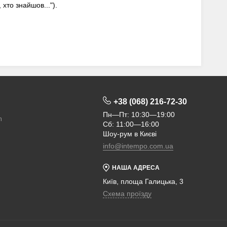
хто знайшов...").
+38 (068) 216-72-30
Пн—Пт: 10:30—19:00
m
Сб: 11:00—16:00
Шоу-рум в Києві
info@intempo.com.ua
НАША АДРЕСА
Київ, площа Галицька, 3
Схема проїзду