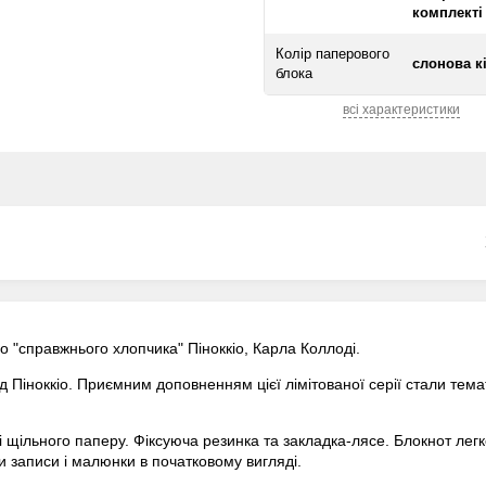
комплекті
Колір паперового
слонова к
блока
всі характеристики
 "справжнього хлопчика" Піноккіо, Карла Коллоді.
д Піноккіо. Приємним доповненням цієї лімітованої серії стали тема
зі щільного паперу. Фіксуюча резинка та закладка-лясе. Блокнот легк
 записи і малюнки в початковому вигляді.