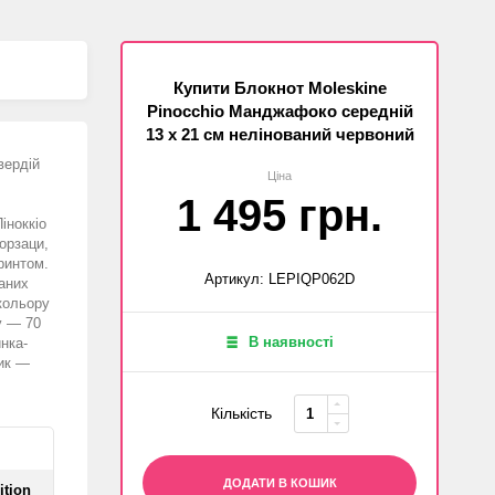
Купити Блокнот Moleskine
Pinocchio Манджафоко середній
13 х 21 см нелінований червоний
вердій
Ціна
1 495 грн.
іноккіо
орзаци,
ринтом.
Артикул: LEPIQP062D
ваних
 кольору
у — 70
В наявності
инка-
ник —
Кількість
ДОДАТИ В КОШИК
ition