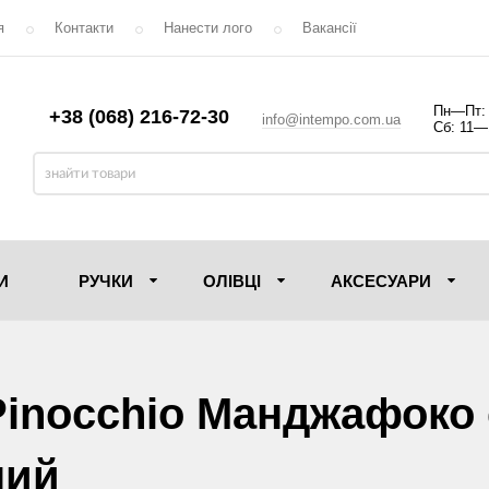
я
Контакти
Нанести лого
Вакансії
Пн—Пт:
+38 (068) 216-72-30
info@intempo.com.ua
Сб: 11—
И
РУЧКИ
ОЛIВЦI
АКСЕСУАРИ
Pinocchio Манджафоко с
ний