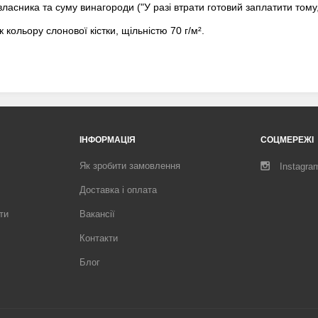
власника та суму винагороди ("У разі втрати готовий заплатити тому, 
кольору слонової кістки, щільністю 70 г/м².
ІНФОРМАЦІЯ
СОЦМЕРЕЖІ
Як зробити замовлення
Instagra
Доставка і оплата
ти
Вакансії
Контакти
Блог