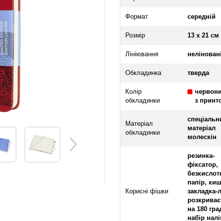
Формат
середній
Розмір
13 х 21 см
Лініювання
нелінован
Обкладинка
тверда
Колір
червон
обкладинки
з принт
спеціальн
Матеріал
матеріал
обкладинки
молескін
резинка-
фіксатор,
безкислот
папір, ки
Корисні фішки
закладка-л
розкриває
на 180 гра
набір налі