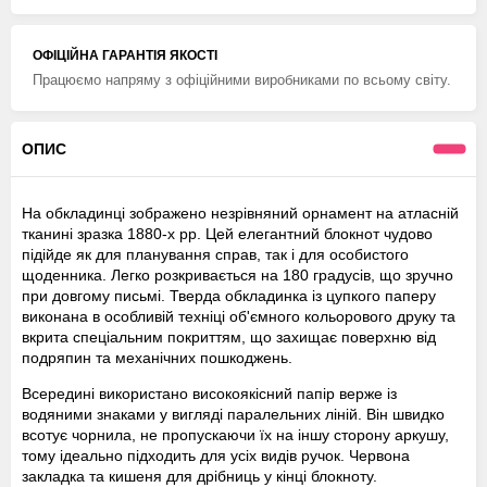
ОФІЦІЙНА ГАРАНТІЯ ЯКОСТІ
Працюємо напряму з офіційними виробниками по всьому світу.
ОПИС
На обкладинці зображено незрівняний орнамент на атласній
тканині зразка 1880-х рр. Цей елегантний блокнот чудово
підійде як для планування справ, так і для особистого
щоденника. Легко розкривається на 180 градусів, що зручно
при довгому письмі. Тверда обкладинка із цупкого паперу
виконана в особливій техніці об'ємного кольорового друку та
вкрита спеціальним покриттям, що захищає поверхню від
подряпин та механічних пошкоджень.
Всередині використано високоякісний папір верже із
водяними знаками у вигляді паралельних ліній. Він швидко
всотує чорнила, не пропускаючи їх на іншу сторону аркушу,
тому ідеально підходить для усіх видів ручок. Червона
закладка та кишеня для дрібниць у кінці блокноту.