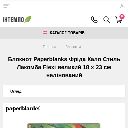
0
КАТАЛОГ ТОВАРIВ
Головна
Блокноти
Блокнот Paperblanks Фріда Кало Стиль
Лакомба Flexi великий 18 х 23 см
нелінований
Огляд
Изображения
товаров