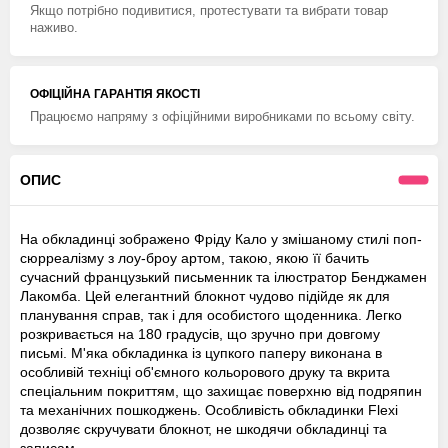
Якщо потрібно подивитися, протестувати та вибрати товар
наживо.
ОФІЦІЙНА ГАРАНТІЯ ЯКОСТІ
Працюємо напряму з офіційними виробниками по всьому світу.
ОПИС
На обкладинці зображено Фріду Кало у змішаному стилі поп-
сюрреалізму з лоу-броу артом, такою, якою її бачить
сучасний французький письменник та ілюстратор Бенджамен
Лакомба. Цей елегантний блокнот чудово підійде як для
планування справ, так і для особистого щоденника. Легко
розкривається на 180 градусів, що зручно при довгому
письмі. М'яка обкладинка із цупкого паперу виконана в
особливій техніці об'ємного кольорового друку та вкрита
спеціальним покриттям, що захищає поверхню від подряпин
та механічних пошкоджень. Особливість обкладинки Flexi
дозволяє скручувати блокнот, не шкодячи обкладинці та