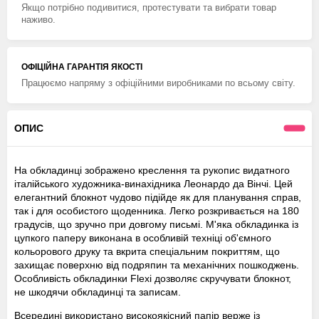
Якщо потрібно подивитися, протестувати та вибрати товар
наживо.
ОФІЦІЙНА ГАРАНТІЯ ЯКОСТІ
Працюємо напряму з офіційними виробниками по всьому світу.
ОПИС
На обкладинці зображено креслення та рукопис видатного
італійського художника-винахідника Леонардо да Вінчі. Цей
елегантний блокнот чудово підійде як для планування справ,
так і для особистого щоденника. Легко розкривається на 180
градусів, що зручно при довгому письмі. М'яка обкладинка із
цупкого паперу виконана в особливій техніці об'ємного
кольорового друку та вкрита спеціальним покриттям, що
захищає поверхню від подряпин та механічних пошкоджень.
Особливість обкладинки Flexi дозволяє скручувати блокнот,
не шкодячи обкладинці та записам.
Всередині використано високоякісний папір верже із