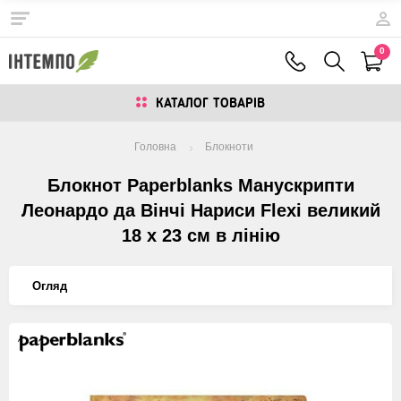
0
КАТАЛОГ ТОВАРIВ
Головна
Блокноти
Блокнот Paperblanks Манускрипти
Леонардо да Вінчі Нариси Flexi великий
18 х 23 см в лінію
Огляд
Изображения
товаров