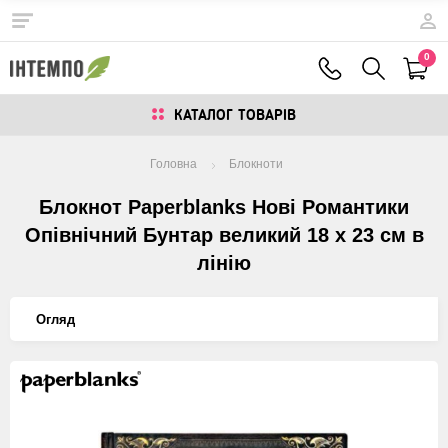
0
КАТАЛОГ ТОВАРIВ
Головна
Блокноти
Блокнот Paperblanks Нові Романтики
Опівнічний Бунтар великий 18 х 23 см в
лінію
Огляд
Изображения
товаров