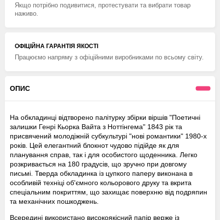
Якщо потрібно подивитися, протестувати та вибрати товар
наживо.
ОФІЦІЙНА ГАРАНТІЯ ЯКОСТІ
Працюємо напряму з офіційними виробниками по всьому світу.
ОПИС
На обкладинці відтворено палітурку збірки віршів "Поетичні
залишки Генрі Кьорка Вайта з Ноттінгема" 1843 рік та
присвячений молодіжній субкультурі "нові романтики" 1980-х
років. Цей елегантний блокнот чудово підійде як для
планування справ, так і для особистого щоденника. Легко
розкривається на 180 градусів, що зручно при довгому
письмі. Тверда обкладинка із цупкого паперу виконана в
особливій техніці об'ємного кольорового друку та вкрита
спеціальним покриттям, що захищає поверхню від подряпин
та механічних пошкоджень.
Всередині використано високоякісний папір верже із