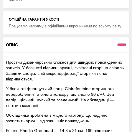
ОФІЦІЙНА ГАРАНТІЯ ЯКОСТІ
Працюємо напряму з офіційними виробниками по всьому світу.
ОПИС
Простий дизайнерський блокнот для швидких повсякденних
записів. У блокноті відривні аркуші, скріплені вгорі на спіраль.
Завдяки спеціальній мікроперфорації сторінки легко
відриваються.
У блокноті французький папір Clairefontaine вторинного
перероблення та білого кольору, щільністю 90 г/м². Цей
папір, щільний, цупкий та гладенький. На обкладинці —
логотип компанії.
Обкладинка зроблена з міцного картону, що надійно
захистить аркуші від зовнішніх пошкоджень.
Розмір Rhodia Greenpad — 14,8 х 21 см, 160 відривних