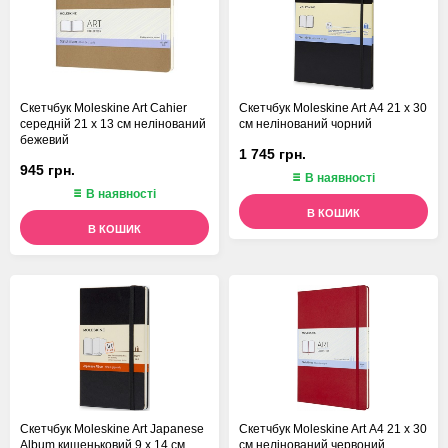
Скетчбук Moleskine Art Cahier
Скетчбук Moleskine Art А4 21 х 30
середній 21 х 13 см нелінований
см нелінований чорний
бежевий
1 745 грн.
945 грн.
В наявності
В наявності
В КОШИК
В КОШИК
Скетчбук Moleskine Art Japanese
Скетчбук Moleskine Art А4 21 х 30
Album кишеньковий 9 х 14 см
см нелінований червоний