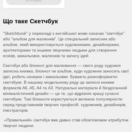
В КОШИК
Що таке Скетчбук
"Sketchbook" у перекладі з англійської мови означає "скетчбук"
або "альбом для малюнків". Це спеціальний записник або
альбом, який використовується художниками, дизайнерами,
архітекторами та іншими творчими людьми для створення
ескізів, замальовок, малюнків та запису ідей.
Скетчбук або блокнот для малювання — свого роду художня
записна книжка, блокнот чи альбом, куди художник заносить свої
ідеї, робить начерки і замальовки. Бувають разноформатні
скетчбуки. В нашому модельному ряду це записні книжки
форматів A6, A5, A4 та A3. Натуральні матеріали й бездоганний
мінімалістичний дизайн — це те, що відрізняє кращі сучасні
скетчбуки. Такі блокноти користуються великою популярністю
серед представників творчих професій: художників, дизайнерів,
ілюстраторів.
«Правильний» cкетчбук вже давно став обов'язковим атрибутом
творчої людини.