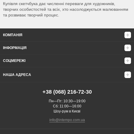
Купівля скетчбука дає численні переваги для художників,
творчих особистостей та всіх, хто насолоджується малюванням
та розвиває творчий процес.
КОМПАНІЯ
ІНФОРМАЦІЯ
СОЦМЕРЕЖІ
НАША АДРЕСА
+38 (068) 216-72-30
Пн—Пт: 10:30—19:00
Сб: 11:00—16:00
Шоу-рум в Києві
info@intempo.com.ua