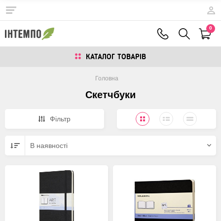
0
КАТАЛОГ ТОВАРIВ
Головна
Скетчбуки
Фiльтр
В наявностi