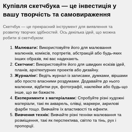
Купівля скетчбука — це інвестиція у
вашу творчість та самовираження
Скетчбук — це прекрасний інструмент для виявлення та
розвитку творчих здібностей. Ось декілька ідей, що можна
робити зі скетчбуком:
Малювати:
Використовуйте його для малювання
малюнків, коміксів, портретів, абстракцій або будь-яких
інших образів, які вас надихають.
Скетчинг:
Використовуйте його для швидких ескізів ідей,
планів, архітектурних проектів або дизайну.
Журналінг:
Ведіть журнал із записами, думками, віршами
або просто власними роздумами. Додавайте до нього
малюнки, відбитки рук, фотографії, наклейки або будь-що
інше, що ви бажаєте.
Експерименти з матеріалами:
Спробуйте різні художні
матеріали, такі як акварель, олівці, маркери, акрилові
фарби тощо. Вивчайте їх властивості та ефекти.
Вивчення технік:
Вивчайте різні техніки малювання та
розміщення, такі як перспектива, світло та тінь, рух і
пропорції.