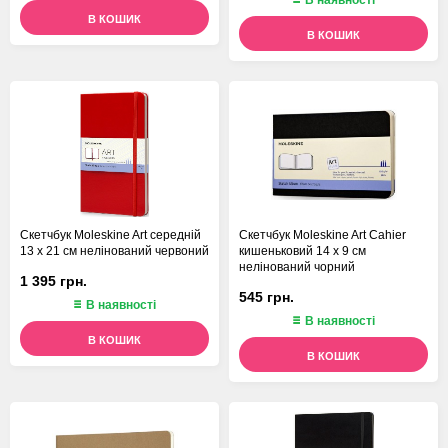
В наявності
В КОШИК
В КОШИК
Скетчбук Moleskine Art середній
Скетчбук Moleskine Art Cahier
13 х 21 см нелінований червоний
кишеньковий 14 х 9 см
нелінований чорний
1 395 грн.
545 грн.
В наявності
В наявності
В КОШИК
В КОШИК