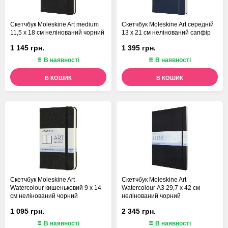
Скетчбук Moleskine Art medium
Скетчбук Moleskine Art середній
11,5 х 18 см нелінований чорний
13 х 21 см нелінований сапфір
1 145 грн.
1 395 грн.
В наявності
В наявності
В КОШИК
В КОШИК
Скетчбук Moleskine Art
Скетчбук Moleskine Art
Watercolour кишеньковий 9 х 14
Watercolour А3 29,7 х 42 см
см нелінований чорний
нелінований чорний
1 095 грн.
2 345 грн.
В наявності
В наявності