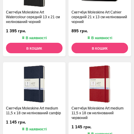
Скетчбук Moleskine Art
Скетчбук Moleskine Art Cahier
Watercolour середній 13 х 21 см
середній 21 х 13 см нелінований
нелінований чорний
чорний
1 395 грн.
895 грн.
В наявності
В наявності
В КОШИК
В КОШИК
Скетчбук Moleskine Art medium
Скетчбук Moleskine Art medium
11,5 х 18 см нелінований сапфір
11,5 х 18 см нелінований
червоний
1 145 грн.
1 145 грн.
В наявності