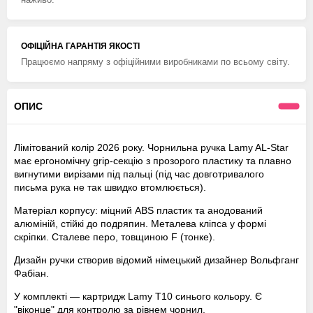
ОФІЦІЙНА ГАРАНТІЯ ЯКОСТІ
Працюємо напряму з офіційними виробниками по всьому світу.
ОПИС
Лімітований колір 2026 року. Чорнильна ручка Lamy AL-Star
має ергономічну grip-секцію з прозорого пластику та плавно
вигнутими вирізами під пальці (під час довготривалого
письма рука не так швидко втомлюється).
Матеріал корпусу: міцний ABS пластик та анодований
алюміній, стійкі до подряпин. Металева кліпса у формі
скріпки. Сталеве перо, товщиною F (тонке).
Дизайн ручки створив відомий німецький дизайнер Вольфганг
Фабіан.
У комплекті — картридж Lamy Т10 синього кольору. Є
"віконце" для контролю за рівнем чорнил.