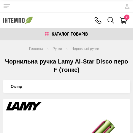
0
КАТАЛОГ ТОВАРIВ
Головна
Ручки
Чорнильні ручки
Чорнильна ручка Lamy Al-Star Disco перо
F (тонке)
Огляд
Изображения
товаров