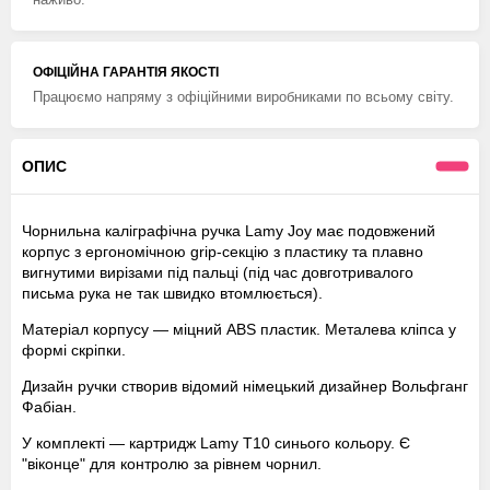
ОФІЦІЙНА ГАРАНТІЯ ЯКОСТІ
Працюємо напряму з офіційними виробниками по всьому світу.
ОПИС
Чорнильна каліграфічна ручка Lamy Joy має подовжений
корпус з ергономічною grip-секцію з пластику та плавно
вигнутими вирізами під пальці (під час довготривалого
письма рука не так швидко втомлюється).
Матеріал корпусу — міцний ABS пластик. Металева кліпса у
формі скріпки.
Дизайн ручки створив відомий німецький дизайнер Вольфганг
Фабіан.
У комплекті — картридж Lamy Т10 синього кольору. Є
"віконце" для контролю за рівнем чорнил.