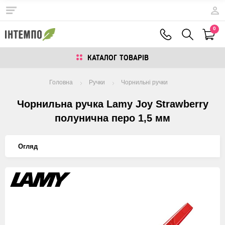
0
КАТАЛОГ ТОВАРIВ
Головна
Ручки
Чорнильні ручки
Чорнильна ручка Lamy Joy Strawberry
полунична перо 1,5 мм
Огляд
Изображения
товаров