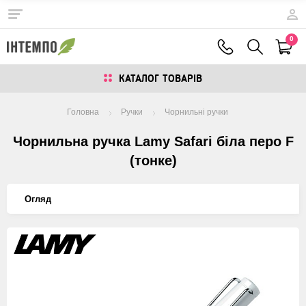
0
КАТАЛОГ ТОВАРIВ
Головна
Ручки
Чорнильні ручки
Чорнильна ручка Lamy Safari біла перо F
(тонке)
Огляд
Изображения
товаров