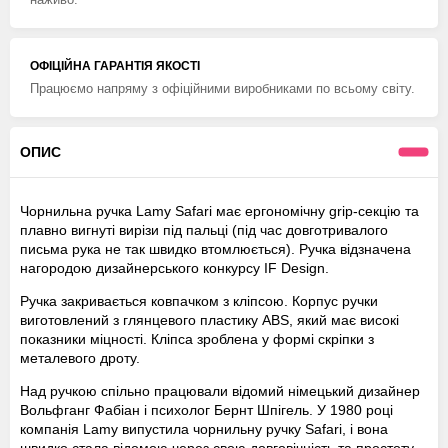
ОФІЦІЙНА ГАРАНТІЯ ЯКОСТІ
Працюємо напряму з офіційними виробниками по всьому світу.
ОПИС
Чорнильна ручка Lamy Safari має ергономічну grip-секцію та
плавно вигнуті вирізи під пальці (під час довготривалого
письма рука не так швидко втомлюється). Ручка відзначена
нагородою дизайнерського конкурсу IF Design.
Ручка закривається ковпачком з кліпсою. Корпус ручки
виготовлений з глянцевого пластику ABS, який має високі
показники міцності. Кліпса зроблена у формі скріпки з
металевого дроту.
Над ручкою спільно працювали відомий німецький дизайнер
Вольфганг Фабіан і психолог Бернт Шпігель. У 1980 році
компанія Lamy випустила чорнильну ручку Safari, і вона