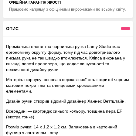
ОФІЦІЙНА ГАРАНТІЯ ЯКОСТІ
Працюємо напряму з офіційними виробниками по всьому світу.
ОПИС
Преміальна елегантна чорнильна ручка Lamy Studio має
ергономічну округлу форму, тому під час довготривалого
письма рука не так швидко втомлюється. Кліпса виконана у
вигляді лопоті пропелера, що додає вишуканості та
незвичності дизайну ручки.
Матеріал корпусу: основа з нержавіючої сталі вкритої чорним
матовим покриттям та глянцевими хромованими
елементами.
Дизайн ручки створив відомий дизайнер Ханнес Веттштайн.
Всередині — картридж синього кольору, товщина пера EF
(екстра тонке).
Розмір ручки: 14 х 1,2 х 1,2 см. Запакована в картонний
футляр з логотипом Lamy.