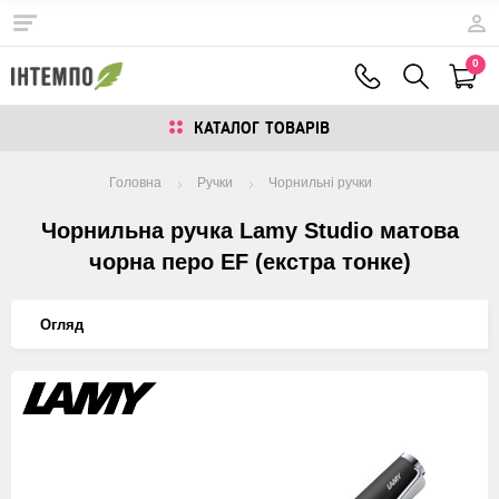
0
КАТАЛОГ ТОВАРIВ
Головна
Ручки
Чорнильні ручки
Чорнильна ручка Lamy Studio матова
чорна перо EF (екстра тонке)
Огляд
Изображения
товаров