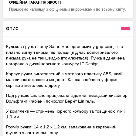
ОФІЦІЙНА ГАРАНТІЯ ЯКОСТІ
Працюємо напряму з офіційними виробниками по всьому світу.
ОПИС
Кулькова ручка Lamy Safari має ергономічну grip-секцію та
плавно вигнуті вирізи під пальці (під час довготривалого
письма рука не так швидко втомлюється). Ручка відзначена
нагородою дизайнерського конкурсу IF Design.
Корпус ручки виготовлений з матового пластику ABS, який
має високі показники міцності. Кліпса зроблена у формі
скріпки з металевого дроту.
Над ручкою спільно працювали відомий німецький дизайнер
Вольфганг Фабіан і психолог Бернт Шпігель.
У комплекті — стрижень чорного кольору та товщиною лінії
1,0 мм.
Розмір ручки: 14 х 1,2 х 1,2 см, запакована в картонний
футляр з логотипом Lamy.