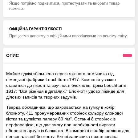
Якщо потрібно подивитися, протестувати та вибрати товар
наживо.
ОФІЦІЙНА ГАРАНТІЯ ЯКОСТІ
Працюємо напряму з офіційними виробниками по всьому світу.
ОПИС
Майже вдвічі збільшена версія якісного помічника від
німецької фабрики Leuchtturm 1917. Компанія уважно
ставиться до якості та зручності блокнотів. Девіз Leuchtturm
1917: "Вся різниця в деталях." Блокнот чудово підійде для
ділових записів та творчих задумів.
Тверда обкладинка, що закривається на гумку в колір
блокноту, 411 пронумерованих сторінок кольору слонової
кістки та цупкістю паперу 80 г/м². Останні 8 сторінок із
перфорацією, що дає змогу при необхідності вирвати
обережно аркуш із блокнота. В комплекті є набір наліпок для
персоналізації блокноту. Вкінці записника розташована