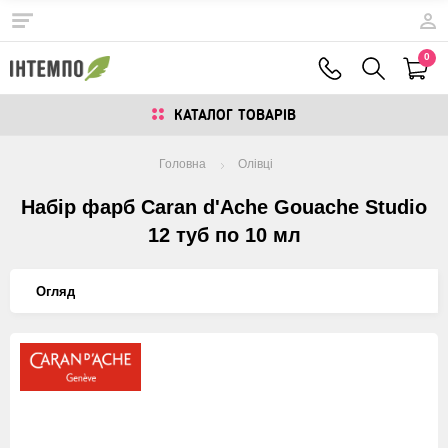
0
КАТАЛОГ ТОВАРIВ
Головна
Олiвцi
Набір фарб Caran d'Ache Gouache Studio
12 туб по 10 мл
Огляд
Изображения
товаров