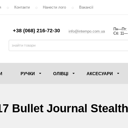
я
Контакти
Нанести лого
Вакансії
Пн—Пт:
+38 (068) 216-72-30
info@intempo.com.ua
Сб: 11—
И
РУЧКИ
ОЛIВЦI
АКСЕСУАРИ
 Bullet Journal Stealth