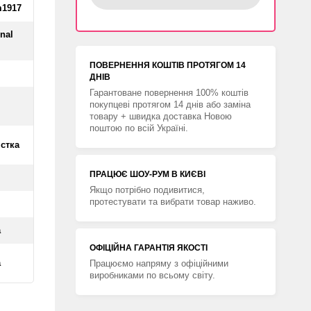
m1917
rnal
ПОВЕРНЕННЯ КОШТIВ ПРОТЯГОМ 14
ДНIВ
Гарантоване повернення 100% коштів
покупцеві протягом 14 днів або заміна
товару + швидка доставка Новою
поштою по всій Україні.
істка
ПРАЦЮЄ ШОУ-РУМ В КИЄВІ
Якщо потрібно подивитися,
протестувати та вибрати товар наживо.
а
ОФІЦІЙНА ГАРАНТІЯ ЯКОСТІ
а
Працюємо напряму з офіційними
виробниками по всьому світу.