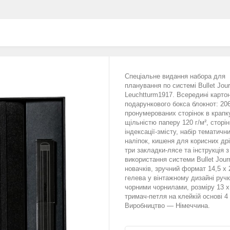
Спеціальне видання набора для
планування по системі Bullet Jour
Leuchtturm1917. Всередині карто
подарункового бокса блокнот: 20
пронумерованих сторінок в крапк
щільністю паперу 120 г/м², сторін
індексації-змісту, набір тематичн
наліпок, кишеня для корисних др
три закладки-лясе та інструкція з
використання системи Bullet Jour
новачків, зручний формат 14,5 х 
гелева у вінтажному дизайні ручк
чорними чорнилами, розміру 13 х
тримач-петля на клейкій основі 4 
Виробництво — Німеччина.