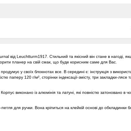
rnal від Leuchtturm1917. Стильний та якісний він стане в нагоді, як
творити планер на свій смак, що буде корисним саме для Вас.
родумує у своїх блокнотах все. В середині є: інструкція з використа
стю паперу 120 г/м², сторінки індексації-змісту, три закладки-лясе
Корпус виконано із алюмінія та латуні, які повністю затоновано в 
етля для ручки. Вона кріпиться на клейкій основі до обкладинки б