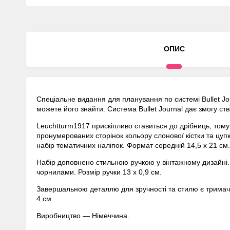
ОПИС
Спеціальне видання для планування по системі Bullet Jou
можете його знайти. Система Bullet Journal дає змогу с
Leuchtturm1917 прискіпливо ставиться до дрібниць, тому п
пронумерованих сторінок кольору слонової кістки та цупкі
набір тематичних наліпок. Формат середній 14,5 х 21 см.
Набір доповнено стильною ручкою у вінтажному дизайні. 
чорнилами. Розмір ручки 13 х 0,9 см.
Завершальною деталлю для зручності та стилю є тримач-п
4 см.
Виробництво — Німеччина.