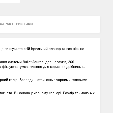
ХАРАКТЕРИСТИКИ
що ви шукаєте свій ідеальний планер та все ніяк не
ння системи Bullet Journal для новачків, 206
 та фіксуюча гумка, кишеня для корисних дрібниць та
чорний колір. Всередині стрижень з чорними гелевими
локнота. Виконана у чорному кольорі. Розмір тримача 4 х