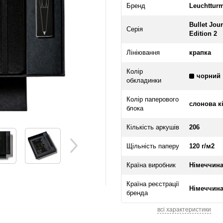
Бренд
Leuchttur
Bullet Jou
Серія
Edition 2
Лініювання
крапка
Колір
чорний
обкладинки
Колір паперового
слонова к
блока
Кількість аркушів
206
Щільність паперу
120 г/м2
Країна виробник
Німеччин
Країна реєстрації
Німеччин
бренда
всі характеристики