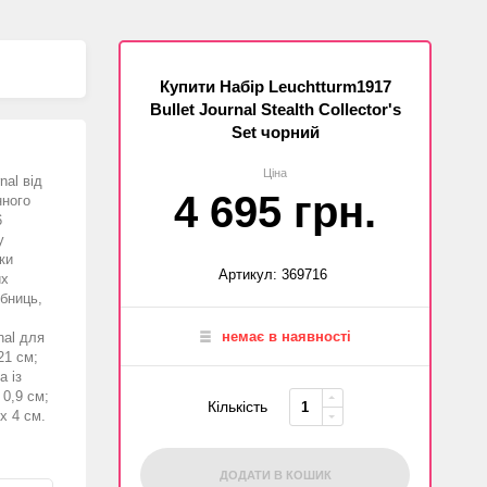
Купити Набір Leuchtturm1917
Bullet Journal Stealth Collector's
Set чорний
Ціна
nal від
4 695 грн.
нного
6
у
ки
Артикул: 369716
их
ібниць,
немає в наявності
nal для
21 см;
а із
 0,9 см;
Кількість
х 4 см.
ДОДАТИ В КОШИК