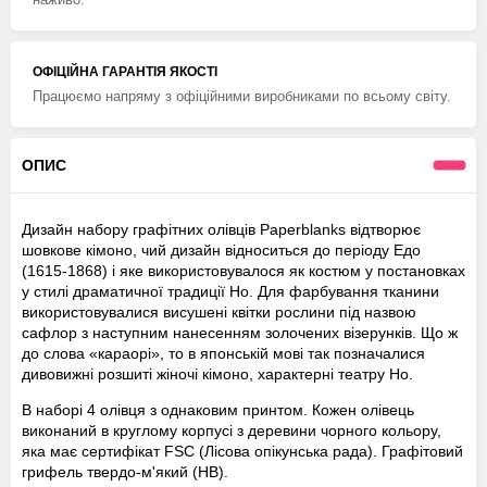
ОФІЦІЙНА ГАРАНТІЯ ЯКОСТІ
Працюємо напряму з офіційними виробниками по всьому світу.
ОПИС
Дизайн набору графітних олівців Paperblanks відтворює
шовкове кімоно, чий дизайн відноситься до періоду Едо
(1615-1868) і яке використовувалося як костюм у постановках
у стилі драматичної традиції Но. Для фарбування тканини
використовувалися висушені квітки рослини під назвою
сафлор з наступним нанесенням золочених візерунків. Що ж
до слова «караорі», то в японській мові так позначалися
дивовижні розшиті жіночі кімоно, характерні театру Но.
В наборі 4 олівця з однаковим принтом. Кожен олівець
виконаний в круглому корпусі з деревини чорного кольору,
яка має сертифікат FSC (Лісова опікунська рада). Графітовий
грифель твердо-м'який (HB).