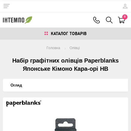
0
КАТАЛОГ ТОВАРIВ
Головна
Олiвцi
Набір графітних олівців Paperblanks
Японське Кімоно Кара-орі HB
Огляд
Изображения
товаров