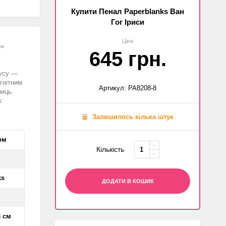
Купити Пенал Paperblanks Ван
Гог Іриси
Ціна
и»
645 грн.
пусу —
гнітним
Артикул: PA8208-8
ниць.
к:
Залишилось кілька штук
ом
Кількість
ks
ДОДАТИ В КОШИК
3 см