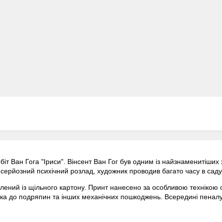
іт Ван Гога "Іриси". Вінсент Ван Гог був одним із найзнаменитіших 
в серйозний психічний розлад, художник проводив багато часу в сад
лений із щільного картону. Принт нанесено за особливою технікою 
ка до подряпин та інших механічних пошкоджень. Всередині пеналу 