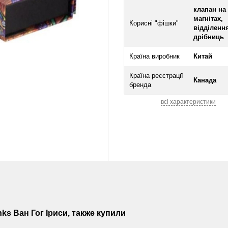
клапан на
магнітах,
Корисні "фішки"
відділенн
дрібниць
Країна виробник
Китай
Країна реєстрації
Канада
бренда
всі характеристики
s Ван Гог Іриси, также купили