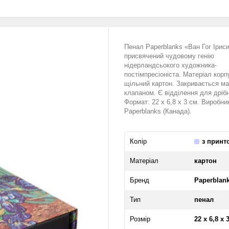
Пенал Paperblanks «Ван Гог Ірис
присвячений чудовому генію
нідерландсьокого художника-
постімпресіоніста. Матеріал кор
щільний картон. Закривається ма
клапаном. Є відділення для дріб
Формат: 22 х 6,8 х 3 см. Виробни
Paperblanks (Канада).
Колір
з принт
Матеріал
картон
Бренд
Paperblan
Тип
пенал
Розмір
22 х 6,8 х 