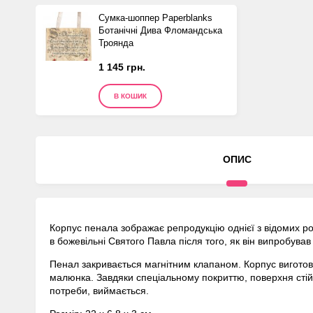
Сумка-шоппер Paperblanks
Ботанічні Дива Фломандська
Троянда
1 145 грн.
В КОШИК
ОПИС
Корпус пенала зображає репродукцію однієї з відомих роб
в божевільні Святого Павла після того, як він випробува
Пенал закривається магнітним клапаном. Корпус виготов
малюнка. Завдяки спеціальному покриттю, поверхня стій
потреби, виймається.