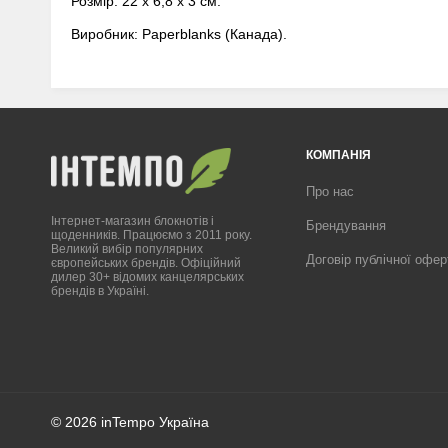
Розмір: 22 х 6,8 х 3 см.
Виробник: Paperblanks (Канада).
КОМПАНІЯ
Про нас
Інтернет-магазин блокнотів і
Брендування
щоденників. Працюємо з 2011 року.
Великий вибір популярних
Договір публічної офер
європейських брендів. Офіційний
дилер 30+ відомих канцелярських
брендів в Україні.
© 2026 inTempo Україна