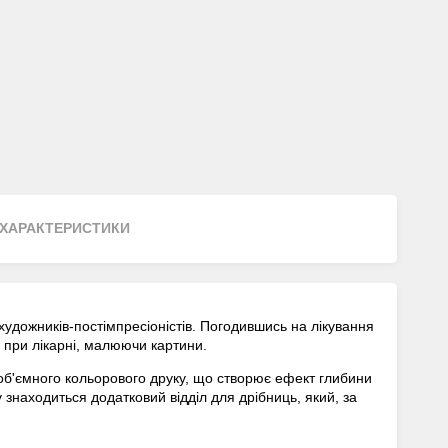
ХАРАКТЕРИСТИКИ
художників-постімпресіоністів. Погодившись на лікування
у при лікарні, малюючи картини.
об'ємного кольорового друку, що створює ефект глибини
знаходиться додатковий відділ для дрібниць, який, за