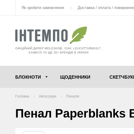
Як зробити замовлення
Доставка / оплата / поверненн
ОФІЦІЙНИЙ ДИЛЕР MOLESKINE, CIAK, LEUCHTTURM1917,
KAWECO ТА ЩЕ 30+ БРЕНДІВ В УКРАЇНІ
БЛОКНОТИ
ЩОДЕННИКИ
СКЕТЧБУК
Головна
Аксесуари
Пенали
Пенал Paperblanks В