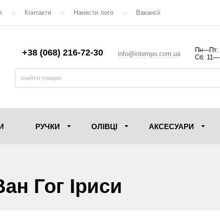
я
Контакти
Нанести лого
Вакансії
Пн—Пт:
+38 (068) 216-72-30
info@intempo.com.ua
Сб: 11—
И
РУЧКИ
ОЛIВЦI
АКСЕСУАРИ
ан Гог Іриси