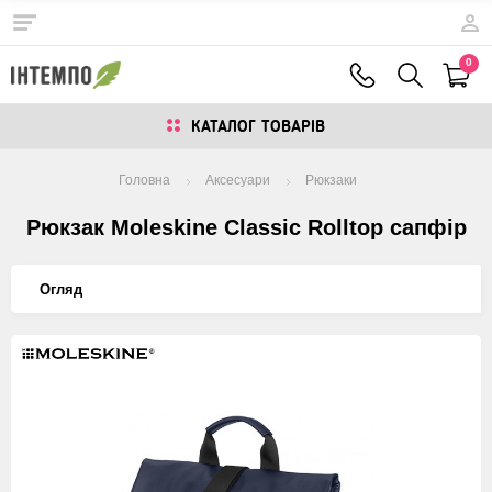
0
КАТАЛОГ ТОВАРIВ
Головна
Аксесуари
Рюкзаки
Рюкзак Moleskine Classic Rolltop сапфір
Огляд
Изображения
товаров