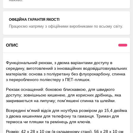
ОФІЦІЙНА ГАРАНТІЯ ЯКОСТІ
Працюємо напряму з офіційними виробниками по всьому світу.
ОПИС
Функціональний рюкзак, з двома варіантами доступу в
середину, виготовлений з інноваційних водовідштовхувальних
матеріалів: основа з поліуретану без флуорокарбону, спинка
з переробленого поліестеру з ПЕТ-пляшок.
Рюкзак оснащений: боковою блискавкою, для швидкого
доступу; зовнішньою кишенею, для корисних дрібниць, яка
закриваються на липучку; пом'якшені спинка та шлейки.
Всередині м'який відсік для ноутбука розміром до 15,4 дюйма
з двома кишенями для телефону та гаманця. Тримач для
термоса чи пляшки та ремінець для ключів.
Розмір: 42 х 28 х 10 см (в складеному стані), 56 х 28 х 10 см