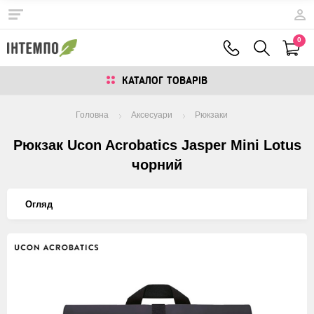
0
КАТАЛОГ ТОВАРIВ
Головна
Аксесуари
Рюкзаки
Рюкзак Ucon Acrobatics Jasper Mini Lotus
чорний
Огляд
Изображения
товаров