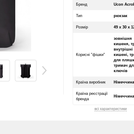
Бренд
Ucon Acrob
Тип
рюкзак
Розмір
49 х 30 х 
зовнішня
кишеня, т
внутрішні
Корисні "фішки"
кишені, т
для пляшк
тримач дл
ключів
Країна виробник
Німеччин
Країна реєстрації
Німеччин
бренда
всі характеристики