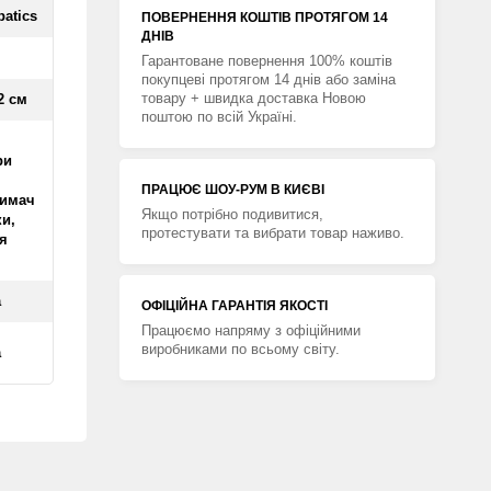
atics
ПОВЕРНЕННЯ КОШТIВ ПРОТЯГОМ 14
ДНIВ
Гарантоване повернення 100% коштів
покупцеві протягом 14 днів або заміна
товару + швидка доставка Новою
12 см
поштою по всій Україні.
ри
ПРАЦЮЄ ШОУ-РУМ В КИЄВІ
римач
Якщо потрібно подивитися,
и,
протестувати та вибрати товар наживо.
я
а
ОФІЦІЙНА ГАРАНТІЯ ЯКОСТІ
Працюємо напряму з офіційними
виробниками по всьому світу.
а