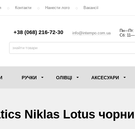
я
Контакти
Нанести лого
Вакансії
Пн—Пт:
+38 (068) 216-72-30
info@intempo.com.ua
Сб: 11—
И
РУЧКИ
ОЛIВЦI
АКСЕСУАРИ
ics Niklas Lotus чорн