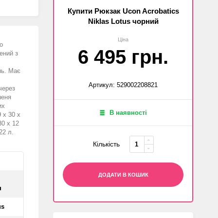
Купити Рюкзак Ucon Acrobatics
Niklas Lotus чорний
Ціна
о
6 495 грн.
ений з
нь. Має
Артикул: 529002208821
через
шеня
их
В наявності
 х 30 х
30 х 12
22 л.
Кількість
ДОДАТИ В КОШИК
н
us