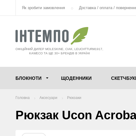
Як зробити замовлення
Доставка / оплата / поверненн
ОФІЦІЙНИЙ ДИЛЕР MOLESKINE, CIAK, LEUCHTTURM1917,
KAWECO ТА ЩЕ 30+ БРЕНДІВ В УКРАЇНІ
БЛОКНОТИ
ЩОДЕННИКИ
СКЕТЧБУК
Головна
Аксесуари
Рюкзаки
Рюкзак Ucon Acrobat