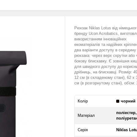
Рюкзак Niklas Lotus від німецьког
бренду Ucon Acrobatics, виготовл
використанням інноваційних
екоматеріалів та надійних кріпле
два варіанти доступу в середину
рюкзака: через верх скрутки або 
бокову блискавку. Є зовнішня ки
для швидкого доступу до корисн
дрібниць, на блискавці. Розмір: 49
12 см (в складеному стані), 62 х 
см (в розгорнутому стані), об'єм: 
Колір
чорний
поліестер,
Матеріал
поліурета
Серія
Niklas Lot