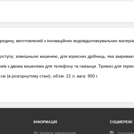
редину, виготовлений з інноваційних водовідштовхувальних матеріа
ступу; зовнішньою кишенею, для корисних дрібниць, яка закривают
юймів з двома кишенями для телефону та гаманця. Тримач для термо
см (в розгорнутому стані), об'єм: 22 л, вага: 950 г.
ІНФОРМАЦІЯ
СОЦМЕРЕЖІ
Як зробити замовлення
Instagra