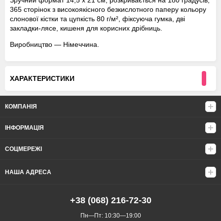
Зручний формат 14,5 х 21 см, розкривається на 180 градусів,
365 сторінок з високоякісного безкислотного паперу кольору
слонової кістки та цупкість 80 г/м², фіксуюча гумка, дві
закладки-лясе, кишеня для корисних дрібниць.
Виробництво — Німеччина.
ХАРАКТЕРИСТИКИ
КОМПАНІЯ
ІНФОРМАЦІЯ
СОЦМЕРЕЖІ
НАША АДРЕСА
+38 (068) 216-72-30
Пн—Пт: 10:30—19:00