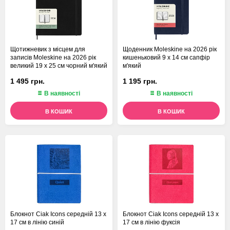
Щотижневик з місцем для
Щоденник Moleskine на 2026 рік
записів Moleskine на 2026 рік
кишеньковий 9 х 14 см сапфір
великий 19 х 25 см чорний м'який
м'який
1 495 грн.
1 195 грн.
В наявності
В наявності
В КОШИК
В КОШИК
Блокнот Ciak Icons середній 13 х
Блокнот Ciak Icons середній 13 х
17 см в лінію синій
17 см в лінію фуксія