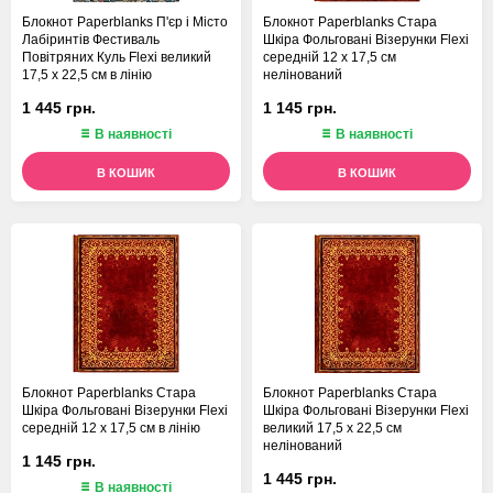
Блокнот Paperblanks П'єр і Місто
Блокнот Paperblanks Стара
Лабіринтів Фестиваль
Шкіра Фольговані Візерунки Flexi
Повітряних Куль Flexi великий
середній 12 х 17,5 см
17,5 х 22,5 см в лінію
нелінований
1 445 грн.
1 145 грн.
В наявності
В наявності
В КОШИК
В КОШИК
Блокнот Paperblanks Стара
Блокнот Paperblanks Стара
Шкіра Фольговані Візерунки Flexi
Шкіра Фольговані Візерунки Flexi
середній 12 х 17,5 см в лінію
великий 17,5 х 22,5 см
нелінований
1 145 грн.
1 445 грн.
В наявності