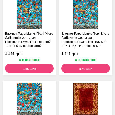
Блокнот Paperblanks П'єр і Місто
Блокнот Paperblanks П'єр і Місто
Лабіринтів Фестиваль
Лабіринтів Фестиваль
Повітряних Куль Flexi середній
Повітряних Куль Flexi великий
12 х 17,5 см нелінований
17,5 х 22,5 см нелінований
1 145 грн.
1 445 грн.
В наявності
В наявності
В КОШИК
В КОШИК