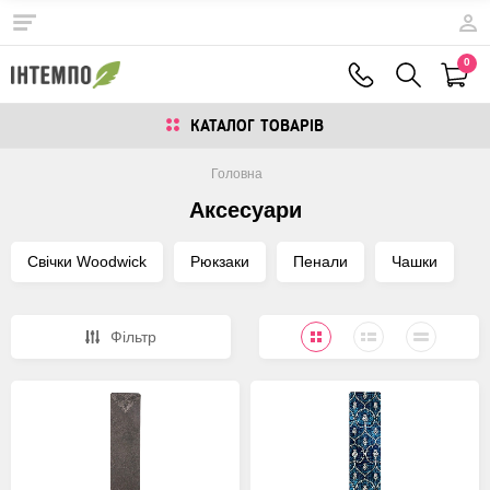
0
КАТАЛОГ ТОВАРIВ
Головна
Аксесуари
Свічки Woodwick
Рюкзаки
Пенали
Чашки
Фiльтр