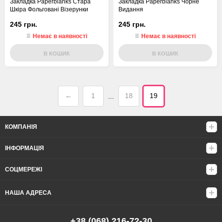
Закладка Paperblanks Стара
Закладка Paperblanks Чорне
Шкіра Фольговані Візерунки
Видання
245 грн.
245 грн.
Немає в наявності
Немає в наявності
В КОШИК
В КОШИК
←
1
18
19
...
КОМПАНІЯ
ІНФОРМАЦІЯ
СОЦМЕРЕЖІ
НАША АДРЕСА
+38 (068) 216-72-30