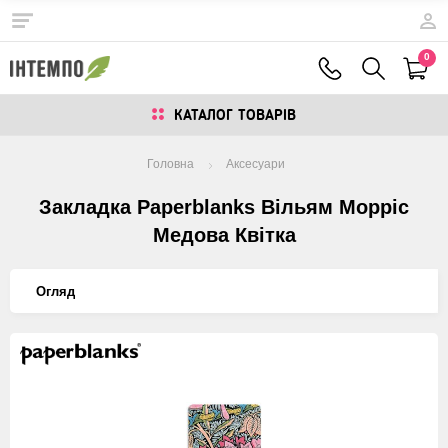
0
КАТАЛОГ ТОВАРIВ
Головна
Аксесуари
Закладка Paperblanks Вільям Морріс
Медова Квітка
Огляд
Изображения
товаров