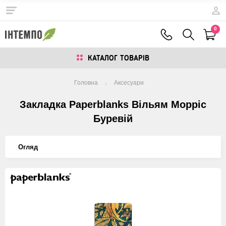
0
КАТАЛОГ ТОВАРIВ
Головна
Аксесуари
Закладка Paperblanks Вільям Морріс
Буревій
Огляд
Изображения
товаров