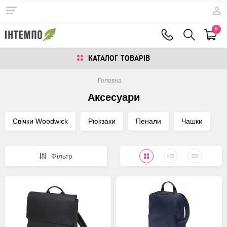
0
КАТАЛОГ ТОВАРIВ
Головна
Аксесуари
Свічки Woodwick
Рюкзаки
Пенали
Чашки
Фiльтр