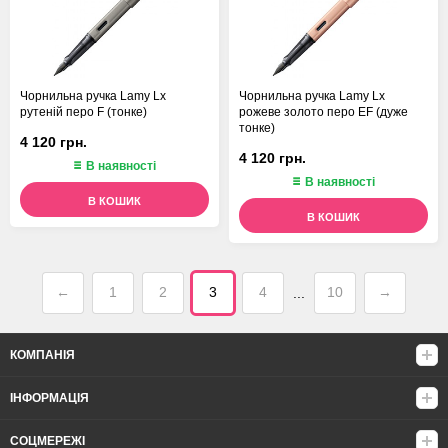
Чорнильна ручка Lamy Lx
Чорнильна ручка Lamy Lx
рутеній перо F (тонке)
рожеве золото перо EF (дуже
тонке)
4 120 грн.
4 120 грн.
В наявності
В наявності
В КОШИК
В КОШИК
←
1
2
3
4
10
→
...
КОМПАНІЯ
ІНФОРМАЦІЯ
СОЦМЕРЕЖІ