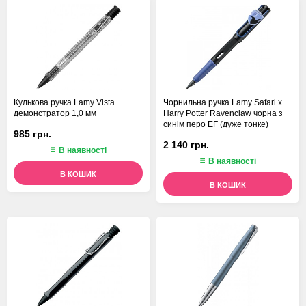
Кулькова ручка Lamy Vista
Чорнильна ручка Lamy Safari x
демонстратор 1,0 мм
Harry Potter Ravenclaw чорна з
синім перо EF (дуже тонке)
985 грн.
2 140 грн.
В наявності
В наявності
В КОШИК
В КОШИК