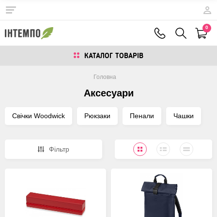
0
КАТАЛОГ ТОВАРIВ
Головна
Аксесуари
Свічки Woodwick
Рюкзаки
Пенали
Чашки
Фiльтр