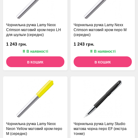
Чорнильна ручка Lamy Nexx
Чорнильна ручка Lamy Nexx
Crimson матовий хром перо LH
Crimson матовий хром перо M
для шульги (середнє)
(середнє)
1 243 грн.
1 243 грн.
В наявності
В наявності
В КОШИК
В КОШИК
Чорнильна ручка Lamy Nexx
Чорнильна ручка Lamy Studio
Neon Yellow матовий хром перо
матова чорна перо EF (екстра
M (середнє)
тонке)