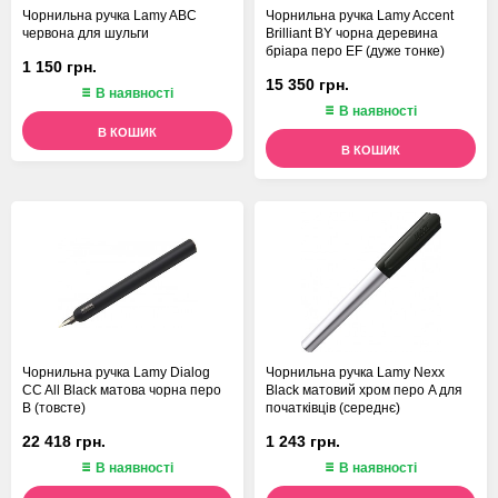
Чорнильна ручка Lamy ABC
Чорнильна ручка Lamy Accent
червона для шульги
Brilliant BY чорна деревина
бріара перо EF (дуже тонке)
1 150 грн.
15 350 грн.
В наявності
В наявності
В КОШИК
В КОШИК
Чорнильна ручка Lamy Dialog
Чорнильна ручка Lamy Nexx
CC All Black матова чорна перо
Black матовий хром перо A для
B (товсте)
початківців (середнє)
22 418 грн.
1 243 грн.
В наявності
В наявності