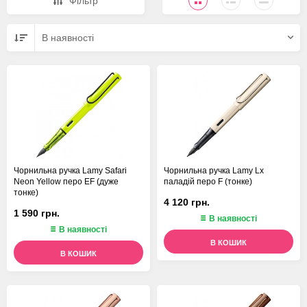
Фiльтр
В наявностi
Чорнильна ручка Lamy Safari
Чорнильна ручка Lamy Lx
Neon Yellow перо EF (дуже
паладій перо F (тонке)
тонке)
4 120 грн.
1 590 грн.
В наявності
В наявності
В КОШИК
В КОШИК